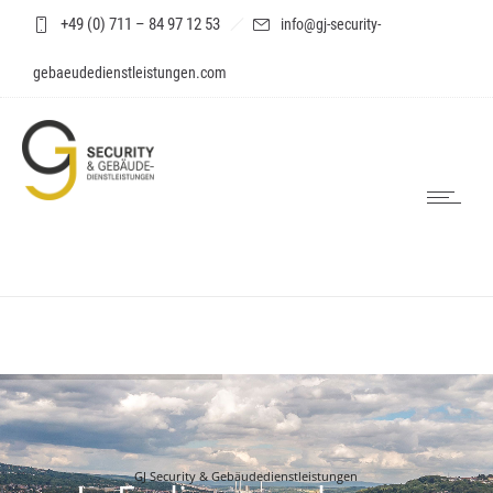
+49 (0) 711 – 84 97 12 53
info@gj-security-
gebaeudedienstleistungen.com
GJ Security & Gebäudedienstleistungen